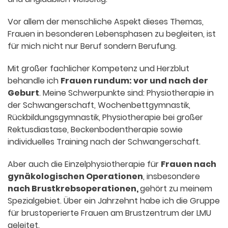
Vor allem der menschliche Aspekt dieses Themas,
Frauen in besonderen Lebensphasen zu begleiten, ist
für mich nicht nur Beruf sondern Berufung.
Mit großer fachlicher Kompetenz und Herzblut
behandle ich
Frauen rundum: vor und nach der
Geburt
. Meine Schwer­punkte sind: Physiotherapie in
der Schwangerschaft, Wochenbett­gymnastik,
Rückbildungsgymnastik, Physiotherapie bei großer
Rektus­diastase, Beckenbodentherapie sowie
individuelles Training nach der Schwanger­schaft.
Aber auch die Einzelphysiotherapie für
Frauen nach
gynäkologischen Operationen
, insbesondere
nach Brustkrebsoperationen,
gehört zu meinem
Spezialgebiet. Über ein Jahr­zehnt habe ich die Gruppe
für brust­operierte Frauen am Brustzentrum der LMU
geleitet.